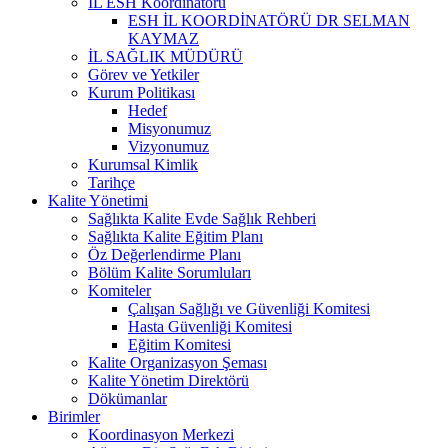
İL ESH Koordinatörü
ESH İL KOORDİNATÖRÜ DR SELMAN
KAYMAZ
İL SAĞLIK MÜDÜRÜ
Görev ve Yetkiler
Kurum Politikası
Hedef
Misyonumuz
Vizyonumuz
Kurumsal Kimlik
Tarihçe
Kalite Yönetimi
Sağlıkta Kalite Evde Sağlık Rehberi
Sağlıkta Kalite Eğitim Planı
Öz Değerlendirme Planı
Bölüm Kalite Sorumluları
Komiteler
Çalışan Sağlığı ve Güvenliği Komitesi
Hasta Güvenliği Komitesi
Eğitim Komitesi
Kalite Organizasyon Şeması
Kalite Yönetim Direktörü
Dökümanlar
Birimler
Koordinasyon Merkezi