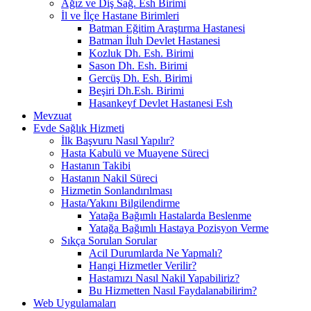
Ağız ve Diş Sağ. Esh Birimi
İl ve İlçe Hastane Birimleri
Batman Eğitim Araştırma Hastanesi
Batman İluh Devlet Hastanesi
Kozluk Dh. Esh. Birimi
Sason Dh. Esh. Birimi
Gercüş Dh. Esh. Birimi
Beşiri Dh.Esh. Birimi
Hasankeyf Devlet Hastanesi Esh
Mevzuat
Evde Sağlık Hizmeti
İlk Başvuru Nasıl Yapılır?
Hasta Kabulü ve Muayene Süreci
Hastanın Takibi
Hastanın Nakil Süreci
Hizmetin Sonlandırılması
Hasta/Yakını Bilgilendirme
Yatağa Bağımlı Hastalarda Beslenme
Yatağa Bağımlı Hastaya Pozisyon Verme
Sıkça Sorulan Sorular
Acil Durumlarda Ne Yapmalı?
Hangi Hizmetler Verilir?
Hastamızı Nasıl Nakil Yapabiliriz?
Bu Hizmetten Nasıl Faydalanabilirim?
Web Uygulamaları