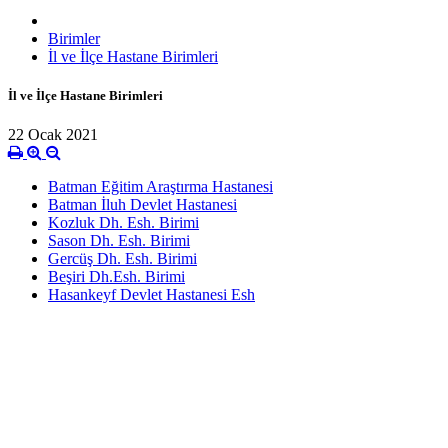
Birimler
İl ve İlçe Hastane Birimleri
İl ve İlçe Hastane Birimleri
22 Ocak 2021
Batman Eğitim Araştırma Hastanesi
Batman İluh Devlet Hastanesi
Kozluk Dh. Esh. Birimi
Sason Dh. Esh. Birimi
Gercüş Dh. Esh. Birimi
Beşiri Dh.Esh. Birimi
Hasankeyf Devlet Hastanesi Esh