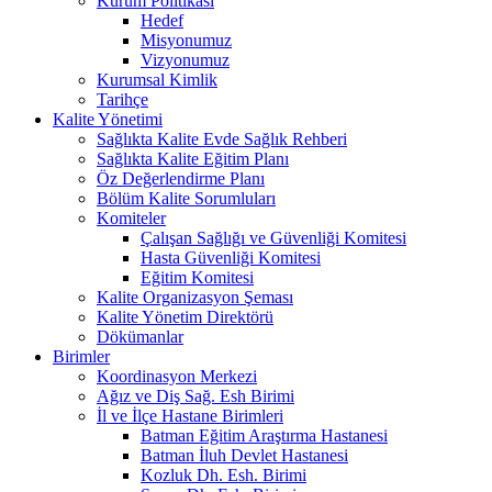
Kurum Politikası
Hedef
Misyonumuz
Vizyonumuz
Kurumsal Kimlik
Tarihçe
Kalite Yönetimi
Sağlıkta Kalite Evde Sağlık Rehberi
Sağlıkta Kalite Eğitim Planı
Öz Değerlendirme Planı
Bölüm Kalite Sorumluları
Komiteler
Çalışan Sağlığı ve Güvenliği Komitesi
Hasta Güvenliği Komitesi
Eğitim Komitesi
Kalite Organizasyon Şeması
Kalite Yönetim Direktörü
Dökümanlar
Birimler
Koordinasyon Merkezi
Ağız ve Diş Sağ. Esh Birimi
İl ve İlçe Hastane Birimleri
Batman Eğitim Araştırma Hastanesi
Batman İluh Devlet Hastanesi
Kozluk Dh. Esh. Birimi