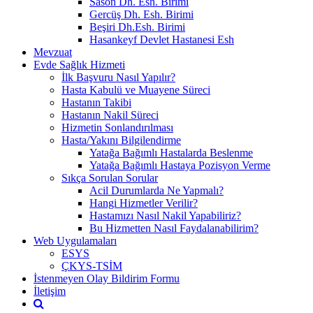
Sason Dh. Esh. Birimi
Gercüş Dh. Esh. Birimi
Beşiri Dh.Esh. Birimi
Hasankeyf Devlet Hastanesi Esh
Mevzuat
Evde Sağlık Hizmeti
İlk Başvuru Nasıl Yapılır?
Hasta Kabulü ve Muayene Süreci
Hastanın Takibi
Hastanın Nakil Süreci
Hizmetin Sonlandırılması
Hasta/Yakını Bilgilendirme
Yatağa Bağımlı Hastalarda Beslenme
Yatağa Bağımlı Hastaya Pozisyon Verme
Sıkça Sorulan Sorular
Acil Durumlarda Ne Yapmalı?
Hangi Hizmetler Verilir?
Hastamızı Nasıl Nakil Yapabiliriz?
Bu Hizmetten Nasıl Faydalanabilirim?
Web Uygulamaları
ESYS
ÇKYS-TSİM
İstenmeyen Olay Bildirim Formu
İletişim