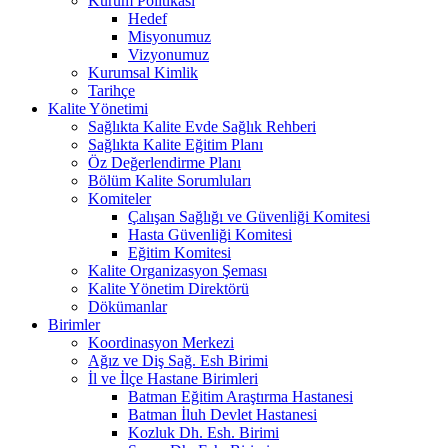
Kurum Politikası
Hedef
Misyonumuz
Vizyonumuz
Kurumsal Kimlik
Tarihçe
Kalite Yönetimi
Sağlıkta Kalite Evde Sağlık Rehberi
Sağlıkta Kalite Eğitim Planı
Öz Değerlendirme Planı
Bölüm Kalite Sorumluları
Komiteler
Çalışan Sağlığı ve Güvenliği Komitesi
Hasta Güvenliği Komitesi
Eğitim Komitesi
Kalite Organizasyon Şeması
Kalite Yönetim Direktörü
Dökümanlar
Birimler
Koordinasyon Merkezi
Ağız ve Diş Sağ. Esh Birimi
İl ve İlçe Hastane Birimleri
Batman Eğitim Araştırma Hastanesi
Batman İluh Devlet Hastanesi
Kozluk Dh. Esh. Birimi