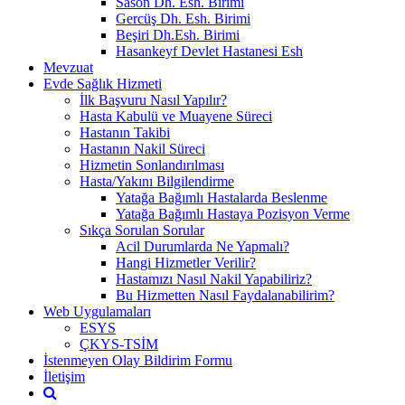
Sason Dh. Esh. Birimi
Gercüş Dh. Esh. Birimi
Beşiri Dh.Esh. Birimi
Hasankeyf Devlet Hastanesi Esh
Mevzuat
Evde Sağlık Hizmeti
İlk Başvuru Nasıl Yapılır?
Hasta Kabulü ve Muayene Süreci
Hastanın Takibi
Hastanın Nakil Süreci
Hizmetin Sonlandırılması
Hasta/Yakını Bilgilendirme
Yatağa Bağımlı Hastalarda Beslenme
Yatağa Bağımlı Hastaya Pozisyon Verme
Sıkça Sorulan Sorular
Acil Durumlarda Ne Yapmalı?
Hangi Hizmetler Verilir?
Hastamızı Nasıl Nakil Yapabiliriz?
Bu Hizmetten Nasıl Faydalanabilirim?
Web Uygulamaları
ESYS
ÇKYS-TSİM
İstenmeyen Olay Bildirim Formu
İletişim