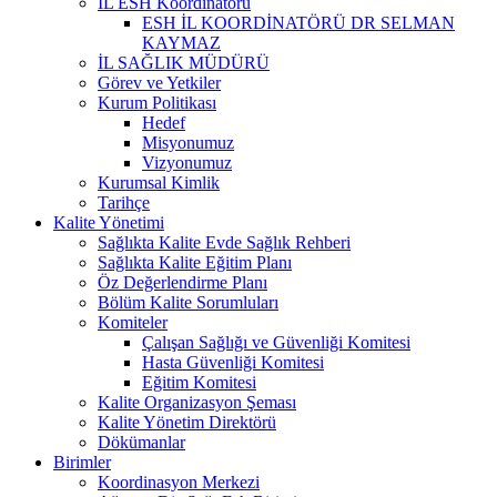
İL ESH Koordinatörü
ESH İL KOORDİNATÖRÜ DR SELMAN
KAYMAZ
İL SAĞLIK MÜDÜRÜ
Görev ve Yetkiler
Kurum Politikası
Hedef
Misyonumuz
Vizyonumuz
Kurumsal Kimlik
Tarihçe
Kalite Yönetimi
Sağlıkta Kalite Evde Sağlık Rehberi
Sağlıkta Kalite Eğitim Planı
Öz Değerlendirme Planı
Bölüm Kalite Sorumluları
Komiteler
Çalışan Sağlığı ve Güvenliği Komitesi
Hasta Güvenliği Komitesi
Eğitim Komitesi
Kalite Organizasyon Şeması
Kalite Yönetim Direktörü
Dökümanlar
Birimler
Koordinasyon Merkezi