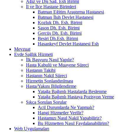
Ağız ve Diş Sağ. Esh Birimi
İl ve İlçe Hastane Birimleri
Batman Eğitim Araştırma Hastanesi
Batman İluh Devlet Hastanesi
Kozluk Dh. Esh. Birimi
Sason Dh. Esh. Birimi
Gercüş Dh. Esh. Birimi
Beşiri Dh.Esh. Birimi
Hasankeyf Devlet Hastanesi Esh
Mevzuat
Evde Sağlık Hizmeti
İlk Başvuru Nasıl Yapılır?
Hasta Kabulü ve Muayene Süreci
Hastanın Takibi
Hastanın Nakil Süreci
Hizmetin Sonlandırılması
Hasta/Yakını Bilgilendirme
Yatağa Bağımlı Hastalarda Beslenme
Yatağa Bağımlı Hastaya Pozisyon Verme
Sıkça Sorulan Sorular
Acil Durumlarda Ne Yapmalı?
Hangi Hizmetler Verilir?
Hastamızı Nasıl Nakil Yapabiliriz?
Bu Hizmetten Nasıl Faydalanabilirim?
Web Uygulamaları