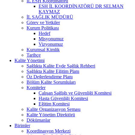
İL ESH Koordinatörü
ESH İL KOORDİNATÖRÜ DR SELMAN
KAYMAZ
İL SAĞLIK MÜDÜRÜ
Görev ve Yetkiler
Kurum Politikası
Hedef
Misyonumuz
Vizyonumuz
Kurumsal Kimlik
Tarihçe
Kalite Yönetimi
Sağlıkta Kalite Evde Sağlık Rehberi
Sağlıkta Kalite Eğitim Planı
Öz Değerlendirme Planı
Bölüm Kalite Sorumluları
Komiteler
Çalışan Sağlığı ve Güvenliği Komitesi
Hasta Güvenliği Komitesi
Eğitim Komitesi
Kalite Organizasyon Şeması
Kalite Yönetim Direktörü
Dökümanlar
Birimler
Koordinasyon Merkezi