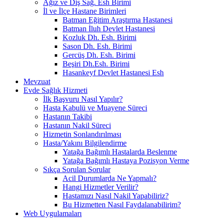
Ağız ve Diş Sağ. Esh Birimi
İl ve İlçe Hastane Birimleri
Batman Eğitim Araştırma Hastanesi
Batman İluh Devlet Hastanesi
Kozluk Dh. Esh. Birimi
Sason Dh. Esh. Birimi
Gercüş Dh. Esh. Birimi
Beşiri Dh.Esh. Birimi
Hasankeyf Devlet Hastanesi Esh
Mevzuat
Evde Sağlık Hizmeti
İlk Başvuru Nasıl Yapılır?
Hasta Kabulü ve Muayene Süreci
Hastanın Takibi
Hastanın Nakil Süreci
Hizmetin Sonlandırılması
Hasta/Yakını Bilgilendirme
Yatağa Bağımlı Hastalarda Beslenme
Yatağa Bağımlı Hastaya Pozisyon Verme
Sıkça Sorulan Sorular
Acil Durumlarda Ne Yapmalı?
Hangi Hizmetler Verilir?
Hastamızı Nasıl Nakil Yapabiliriz?
Bu Hizmetten Nasıl Faydalanabilirim?
Web Uygulamaları